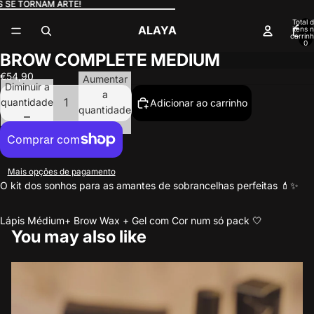
E TORNAM ARTE!
E TORNAM ARTE!
Total 
ALAYA
itens 
carrinh
0
BROW COMPLETE MEDIUM
€54,90
Aumentar
Diminuir a
a
quantidade
Adicionar ao carrinho
quantidade
Mais opções de pagamento
O kit dos sonhos para as amantes de sobrancelhas perfeitas 💄✨
Lápis Médium+ Brow Wax + Gel com Cor num só pack 🤍
You may also like